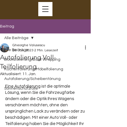
Beitrag
Alle Beiträge
Gheorghe Valusescu
Alle Beiträge
26. Jan. 2023
2 Min. Lesezeit
Autofolierung Voll-
Bootsfolierung/Boat Wrapping
Teilfolierung
Küchenfolierung/Möbelfolierung
Aktualisiert:
11. Jan.
Autofolierung/Scheibentönung
Eine Autofolierung ist die optimale 
Sonnenschutzfolie
Lösung, wenn Sie die Fahrzeugfarbe 
ändern oder die Optik Ihres Wagens 
verschönern möchten, ohne den 
ursprünglichen Lack zu verändern oder zu 
beschädigen. Mit einer Auto Voll- oder 
Teilfolierung haben Sie die Möglichkeit Ihr 