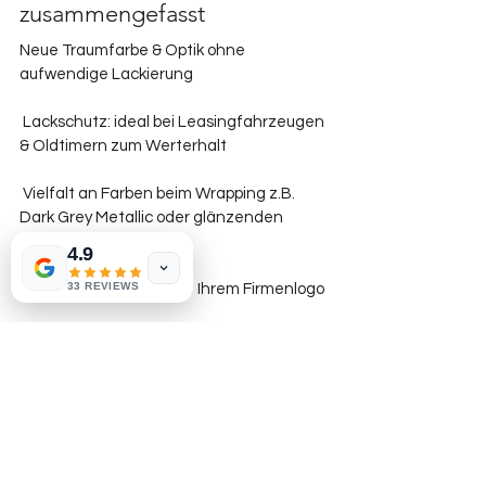
zusammengefasst
Neue Traumfarbe & Optik ohne 
aufwendige Lackierung
 Lackschutz: ideal bei Leasingfahrzeugen 
& Oldtimern zum Werterhalt
 Vielfalt an Farben beim Wrapping z.B. 
Dark Grey Metallic oder glänzenden 
Folien
4.9
33 REVIEWS
 Individuelle Designs mit Ihrem Firmenlogo
 Einzigartige Camouflagefolierung
 Rückstandslose Entfernung der 
Autofolierung
Interesse?