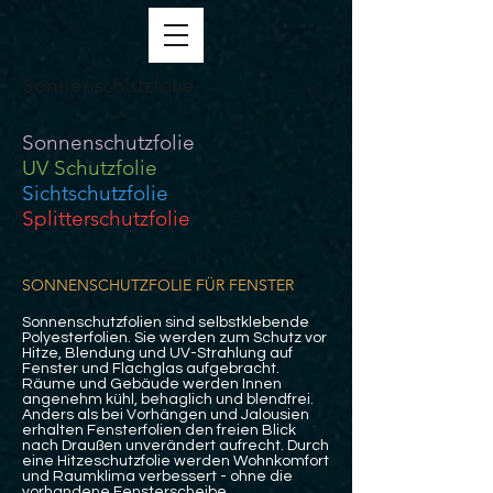
Sonnenschutzfolie
Sonnenschutzfolie
UV Schutzfolie
Sichtschutzfolie
Splitterschutzfolie
SONNENSCHUTZFOLIE FÜR FENSTER
Sonnenschutzfolien sind selbstklebende
Polyesterfolien. Sie werden zum Schutz vor
Hitze, Blendung und UV-Strahlung auf
Fenster und Flachglas aufgebracht.
Räume und Gebäude werden Innen
angenehm kühl, behaglich und blendfrei.
Anders als bei Vorhängen und Jalousien
erhalten Fensterfolien den freien Blick
nach Draußen unverändert aufrecht. Durch
eine Hitzeschutzfolie werden Wohnkomfort
und Raumklima verbessert - ohne die
vorhandene Fensterscheibe