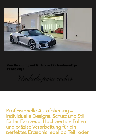
Car Wrapping auf Mallorca für hochwertige
Fahrzeuge
Vinilado para coches
Professionelle Autofolierung –
individuelle Designs, Schutz und Stil
für Ihr Fahrzeug. Hochwertige Folien
und präzise Verarbeitung für ein
perfektes Ergebnis, egal ob Teil- oder