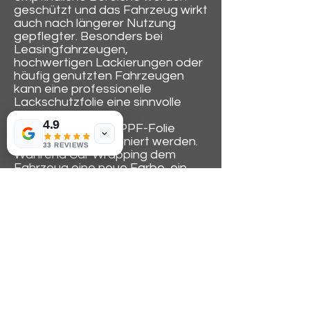
geschützt und das Fahrzeug wirkt
auch nach längerer Nutzung
gepflegter. Besonders bei
Leasingfahrzeugen,
hochwertigen Lackierungen oder
häufig genutzten Fahrzeugen
kann eine professionelle
Lackschutzfolie eine sinnvolle
Investition sein.
4.9
Car Wrapping und PPF-Folie
können auch kombiniert werden.
33 REVIEWS
Während Car Wrapping dem
Fahrzeug eine neue Farbe, ein
individuelles Design oder eine
besondere Optik verleiht, schützt
PPF gezielt die empfindlichsten
Bereiche des Fahrzeugs. So
entsteht eine Lösung, die Design
und Schutz miteinander verbindet.
Wir beraten Sie individuell, welche
Bereiche Ihres Fahrzeugs mit PPF
geschützt werden sollten und ob
eine Teilfolierung oder eine